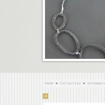
Home
»
Collection
»
intempor
<<