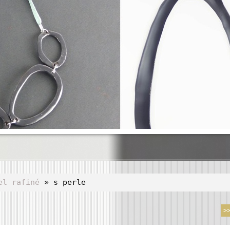
el rafiné
» s perle
>